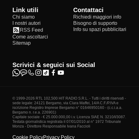
Link utili
Contattaci
Chi siamo
Richiedi maggiori info
I nostri autori
Bisogno di supporto
Info su spazi pubblicitari
RSS Feed
Come ascoltarci
Sitemap
Scrivici & seguici sui Social
© 1999-2026 RTL 102,500 HIT RADIO S.R.L. - Tutti i diritti riservati -
sede legale: 24121 Bergamo, via Clara Maffei, 14/A C.F./P.IVA e
iscrizione Registro Imprese Bergamo n° 01646950160 - (c.c.i.a.a.
Bergamo n. r.e.a. 226901)
Capitale sociale - € 25.000.000,00 i.v. Licenza SIAE N. 3210/I/3087.
Testata giornalistica registrata il 07/01/2010 al n° 1972 Tribunale
Monza - Direttore Responsabile Ivana Faccioli
Cookie Policy
Privacy Policy