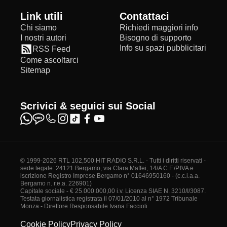
Link utili
Contattaci
Chi siamo
Richiedi maggiori info
I nostri autori
Bisogno di supporto
Info su spazi pubblicitari
RSS Feed
Come ascoltarci
Sitemap
Scrivici & seguici sui Social
© 1999-2026 RTL 102,500 HIT RADIO S.R.L. - Tutti i diritti riservati -
sede legale: 24121 Bergamo, via Clara Maffei, 14/A C.F./P.IVA e
iscrizione Registro Imprese Bergamo n° 01646950160 - (c.c.i.a.a.
Bergamo n. r.e.a. 226901)
Capitale sociale - € 25.000.000,00 i.v. Licenza SIAE N. 3210/I/3087.
Testata giornalistica registrata il 07/01/2010 al n° 1972 Tribunale
Monza - Direttore Responsabile Ivana Faccioli
Cookie Policy
Privacy Policy