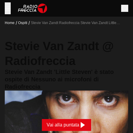
/
/
Home
Ospiti
Stevie Van Zandt Radiofreccia Stevie Van Zandt Little
Steven E Stato Ospite Di Nessuno Ai Microfoni Di
Radiofreccia
Stevie Van Zandt @
Radiofreccia
Stevie Van Zandt 'Little Steven' è stato
ospite di Nessuno ai microfoni di
Radiofreccia
Vai alla puntata