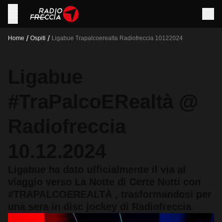
/
/
Home
Ospiti
Ligabue Trapalcoerealta Radiofreccia 10122024
Ligabue
#TraPalcoERealtà @
Radiofreccia
10.12.2024
Ligabue ha dato ufficialmente il via al
viaggio verso La Notte di Certe Notti con
#TRAPALCOEREALTÀ , trasformandosi per
una sera in disc jockey di Radiofreccia