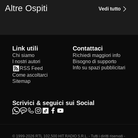
Altre Ospiti
Vedi tutto
Link utili
Contattaci
Chi siamo
Richiedi maggiori info
I nostri autori
Bisogno di supporto
Info su spazi pubblicitari
RSS Feed
Come ascoltarci
Sitemap
Scrivici & seguici sui Social
© 1999-2026 RTL 102,500 HIT RADIO S.R.L. - Tutti i diritti riservati -