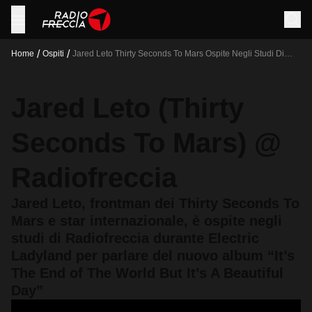
/
/
Home
Ospiti
Jared Leto Thirty Seconds To Mars Ospite Negli Studi Di
Radiofreccia Durante Electric Ladyland Per Parlare Del
Nuovo Album It S The End Of The World But It S A Beautiful
Day
Jared Leto (Thirty
Seconds To Mars) @
Radiofreccia
Jared Leto, frontman dei Thirty Seconds To
Mars e star internazionale, è ospite negli
studi di Radiofreccia durante Electric
Ladyland per parlare del nuovo album “It’s
The End of The World But It’s A Beautiful
Day”