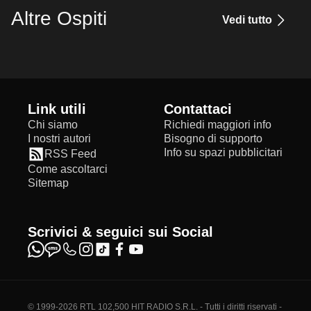
Altre Ospiti
Vedi tutto
Link utili
Contattaci
Chi siamo
Richiedi maggiori info
I nostri autori
Bisogno di supporto
Info su spazi pubblicitari
RSS Feed
Come ascoltarci
Sitemap
Scrivici & seguici sui Social
© 1999-2026 RTL 102,500 HIT RADIO S.R.L. - Tutti i diritti riservati -