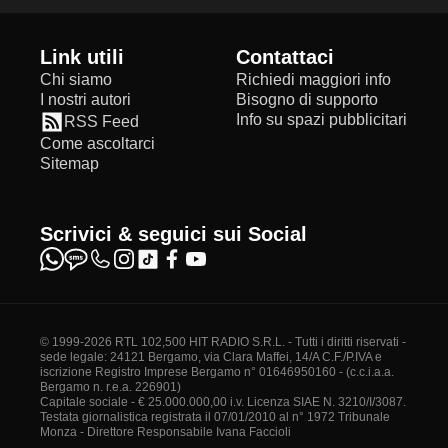
Link utili
Contattaci
Chi siamo
Richiedi maggiori info
I nostri autori
Bisogno di supporto
Info su spazi pubblicitari
RSS Feed
Come ascoltarci
Sitemap
Scrivici & seguici sui Social
© 1999-2026 RTL 102,500 HIT RADIO S.R.L. - Tutti i diritti riservati -
sede legale: 24121 Bergamo, via Clara Maffei, 14/A C.F./P.IVA e
iscrizione Registro Imprese Bergamo n° 01646950160 - (c.c.i.a.a.
Bergamo n. r.e.a. 226901)
Capitale sociale - € 25.000.000,00 i.v. Licenza SIAE N. 3210/I/3087.
Testata giornalistica registrata il 07/01/2010 al n° 1972 Tribunale
Monza - Direttore Responsabile Ivana Faccioli