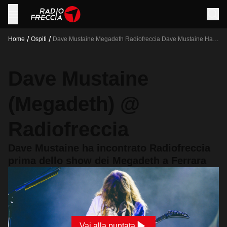
/
/
Home
Ospiti
Dave Mustaine Megadeth Radiofreccia Dave Mustaine Ha
Incontrato Radiofreccia Prima Dello Show Dei Megadeth A
Ferrara
Dave Mustaine
(Megadeth) @
Radiofreccia
Dave Mustaine ha incontrato Radiofreccia
prima dello show dei Megadeth a Ferrara
Vai alla puntata