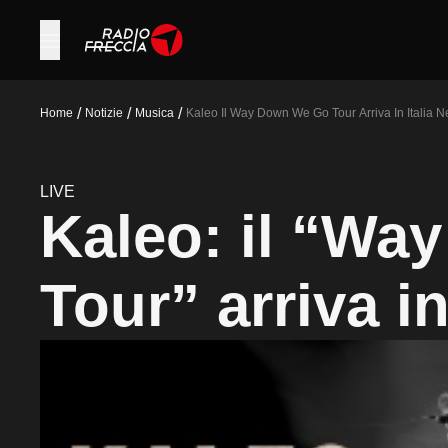
/
/
/
Home
Notizie
Musica
Kaleo Il Way Down We Go Tour Arriva In Italia N
LIVE
Kaleo: il “W
Tour” arriva in