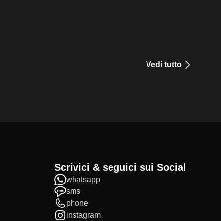
Vedi tutto
Scrivici & seguici sui Social
whatsapp
sms
phone
instagram