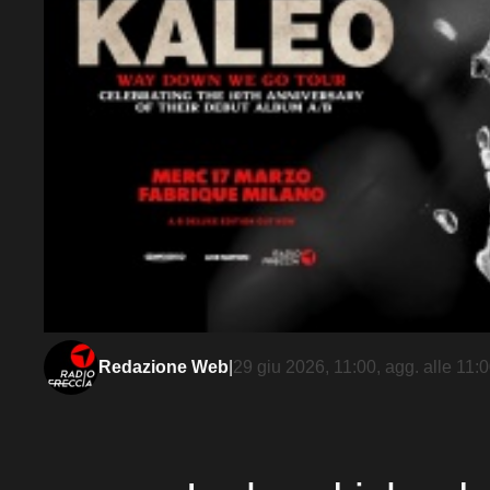
Redazione Web
|
29 giu 2026, 11:00
, agg. alle
11: