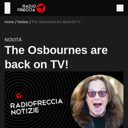
/
/
Home
Notizie
The Osbournes Are Back On Tv
NOVITÀ
The Osbournes are
back on TV!