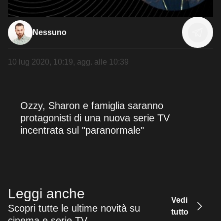
Nessuno
10 lug 2020, 10:19
, agg. alle
10:39
Ozzy, Sharon e famiglia saranno
protagonisti di una nuova serie TV
incentrata sul "paranormale"
Leggi anche
Vedi
Scopri tutte le ultime novità su
tutto
cinema e serie TV.