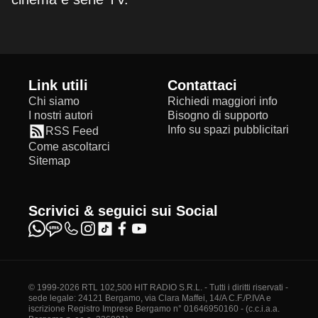
Link utili
Contattaci
Chi siamo
Richiedi maggiori info
I nostri autori
Bisogno di supporto
Info su spazi pubblicitari
RSS Feed
Come ascoltarci
Sitemap
Scrivici & seguici sui Social
© 1999-2026 RTL 102,500 HIT RADIO S.R.L. - Tutti i diritti riservati -
sede legale: 24121 Bergamo, via Clara Maffei, 14/A C.F./P.IVA e
iscrizione Registro Imprese Bergamo n° 01646950160 - (c.c.i.a.a.