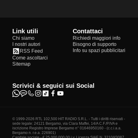
Link utili
Contattaci
Chi siamo
Richiedi maggiori info
I nostri autori
Bisogno di supporto
Info su spazi pubblicitari
RSS Feed
Come ascoltarci
Sitemap
Scrivici & seguici sui Social
© 1999-2026 RTL 102,500 HIT RADIO S.R.L. - Tutti i diritti riservati -
sede legale: 24121 Bergamo, via Clara Maffei, 14/A C.F./P.IVA e
iscrizione Registro Imprese Bergamo n° 01646950160 - (c.c.i.a.a.
Bergamo n. r.e.a. 226901)
Capitale sociale - € 25.000.000,00 i.v. Licenza SIAE N. 3210/I/3087.