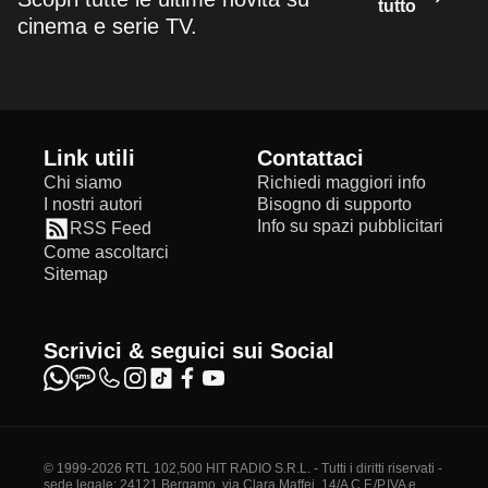
tutto
cinema e serie TV.
Link utili
Contattaci
Chi siamo
Richiedi maggiori info
I nostri autori
Bisogno di supporto
Info su spazi pubblicitari
RSS Feed
Come ascoltarci
Sitemap
Scrivici & seguici sui Social
© 1999-2026 RTL 102,500 HIT RADIO S.R.L. - Tutti i diritti riservati -
sede legale: 24121 Bergamo, via Clara Maffei, 14/A C.F./P.IVA e