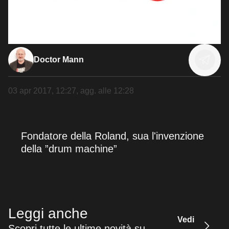
Doctor Mann
03 apr 2017, 12:27
, agg. alle
12:28
Fondatore della Roland, sua l'invenzione
della ”drum machine”
Leggi anche
Vedi
Scopri tutte le ultime novità su