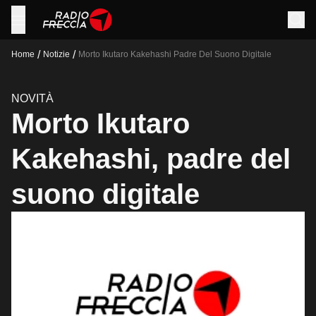
/
/
Home
Notizie
Morto Ikutaro Kakehashi Padre Del Suono Digitale
NOVITÀ
Morto Ikutaro
Kakehashi, padre del
suono digitale