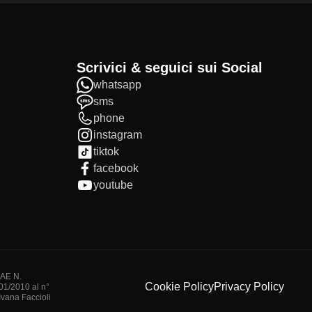
Scrivici & seguici sui Social
whatsapp
sms
phone
instagram
tiktok
facebook
youtube
IAE N.
Cookie Policy
Privacy Policy
/01/2010 al n°
vana Faccioli