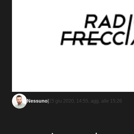
Nessuno
|
15 giu 2020, 14:55
, agg. alle
15:26