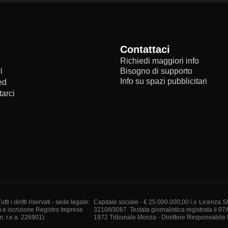
Contattaci
Richiedi maggiori info
i
Bisogno di supporto
Info su spazi pubblicitari
ed
arci
i diritti riservati - sede legale:
Capitale sociale - € 25.000.000,00 i.v. Licenza S
A e iscrizione Registro Imprese
3210/I/3087. Testata giornalistica registrata il 07
. r.e.a. 226901)
1972 Tribunale Monza - Direttore Responsabile I