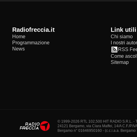
radiofreccia.it
Link utili
Home
Chi siamo
Programmazione
I nostri autor
News
RSS Fe
Come ascolt
Sitemap
© 1999-2026 RTL 102,500 HIT RADIO S.R.L. - Tutti 
24121 Bergamo, via Clara Maffei, 14/A C.F./P.IV
Bergamo n° 01646950160 - (c.c.i.a.a. Bergamo n