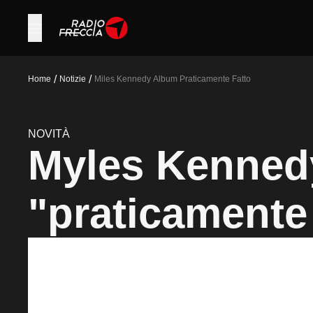
/
/
Home
Notizie
Miles Kennedy Album Praticamente Fatto
NOVITÀ
Myles Kenned
"praticamente 