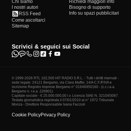
Chi siamo
Richiedi maggiori info
I nostri autori
Bisogno di supporto
Info su spazi pubblicitari
RSS Feed
Come ascoltarci
Sitemap
Scrivici & seguici sui Social
© 1999-2026 RTL 102,500 HIT RADIO S.R.L. - Tutti i diritti riservati -
sede legale: 24121 Bergamo, via Clara Maffei, 14/A C.F./P.IVA e
iscrizione Registro Imprese Bergamo n° 01646950160 - (c.c.i.a.a.
Bergamo n. r.e.a. 226901)
Capitale sociale - € 25.000.000,00 i.v. Licenza SIAE N. 3210/I/3087.
Testata giornalistica registrata il 07/01/2010 al n° 1972 Tribunale
Monza - Direttore Responsabile Ivana Faccioli
Cookie Policy
Privacy Policy