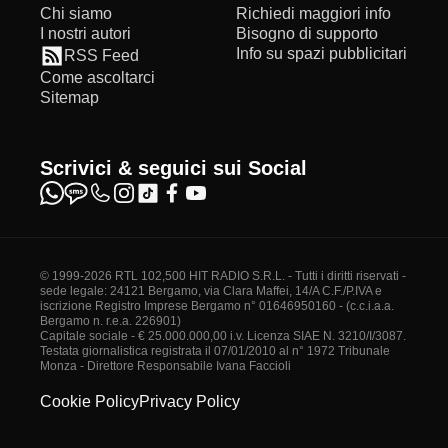
Chi siamo
Richiedi maggiori info
I nostri autori
Bisogno di supporto
Info su spazi pubblicitari
RSS Feed
Come ascoltarci
Sitemap
Scrivici & seguici sui Social
© 1999-2026 RTL 102,500 HIT RADIO S.R.L. - Tutti i diritti riservati -
sede legale: 24121 Bergamo, via Clara Maffei, 14/A C.F./P.IVA e
iscrizione Registro Imprese Bergamo n° 01646950160 - (c.c.i.a.a.
Bergamo n. r.e.a. 226901)
Capitale sociale - € 25.000.000,00 i.v. Licenza SIAE N. 3210/I/3087.
Testata giornalistica registrata il 07/01/2010 al n° 1972 Tribunale
Monza - Direttore Responsabile Ivana Faccioli
Cookie Policy
Privacy Policy