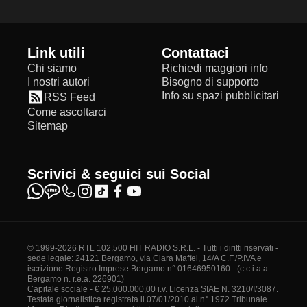
Link utili
Contattaci
Chi siamo
Richiedi maggiori info
I nostri autori
Bisogno di supporto
Info su spazi pubblicitari
RSS Feed
Come ascoltarci
Sitemap
Scrivici & seguici sui Social
© 1999-2026 RTL 102,500 HIT RADIO S.R.L. - Tutti i diritti riservati -
sede legale: 24121 Bergamo, via Clara Maffei, 14/A C.F./P.IVA e
iscrizione Registro Imprese Bergamo n° 01646950160 - (c.c.i.a.a.
Bergamo n. r.e.a. 226901)
Capitale sociale - € 25.000.000,00 i.v. Licenza SIAE N. 3210/I/3087.
Testata giornalistica registrata il 07/01/2010 al n° 1972 Tribunale