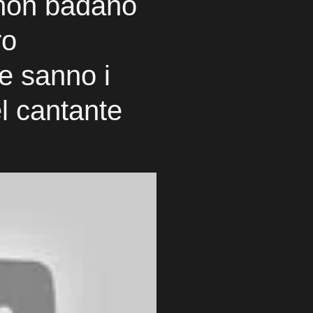
, non badano
ro
me sanno i
el cantante