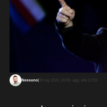
Nessuno
|
30 lug 2020, 10:00
, agg. alle
12:53