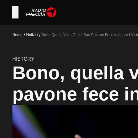
/
/
Home
Notizie
Bono Quella Volta Che Il Suo Pavone Fece Infuriare I Vici
HISTORY
Bono, quella v
pavone fece inf