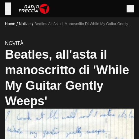
/
/
Home
Notizie
Beatles All Asta Il Manoscritto Di While My Guitar Gently
Weeps
NOVITÀ
Beatles, all'asta il
manoscritto di 'While
My Guitar Gently
Weeps'