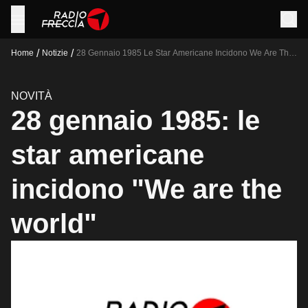
/
/
Home
Notizie
28 Gennaio 1985 Le Star Americane Incidono We Are The
World
NOVITÀ
28 gennaio 1985: le
star americane
incidono "We are the
world"