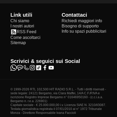
Link utili
Contattaci
Chi siamo
Richiedi maggiori info
I nostri autori
Bisogno di supporto
Info su spazi pubblicitari
RSS Feed
Come ascoltarci
Sitemap
Scrivici & seguici sui Social
© 1999-2026 RTL 102,500 HIT RADIO S.R.L. - Tutti i diritti riservati -
sede legale: 24121 Bergamo, via Clara Maffei, 14/A C.F./P.IVA e
iscrizione Registro Imprese Bergamo n° 01646950160 - (c.c.i.a.a.
Bergamo n. r.e.a. 226901)
Capitale sociale - € 25.000.000,00 i.v. Licenza SIAE N. 3210/I/3087.
Testata giornalistica registrata il 07/01/2010 al n° 1972 Tribunale
Monza - Direttore Responsabile Ivana Faccioli