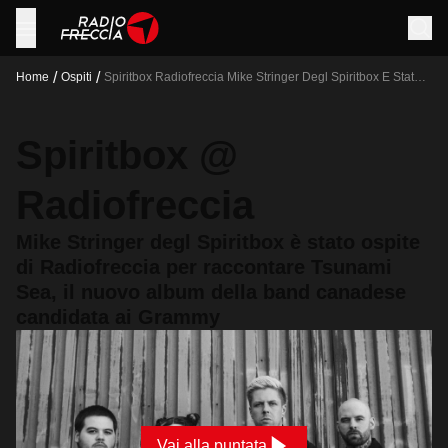
/
/
Home
Ospiti
Spiritbox Radiofreccia Mike Stringer Degl Spiritbox E Stato
Ospite Di Radiofreccia Per Raccontare Tsunami Sea Il
Nuovo Album Della Band Canadese Candidata Ai Grammy
Spiritbox @
Radiofreccia
Mike Stringer degl Spiritbox è stato ospite
di Radiofreccia per raccontare Tsunami
Sea, il nuovo album della band canadese
candidata ai Grammy
Vai alla puntata