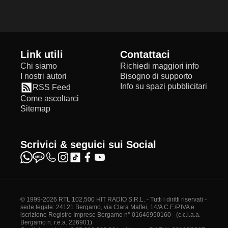
Link utili
Contattaci
Chi siamo
Richiedi maggiori info
I nostri autori
Bisogno di supporto
Info su spazi pubblicitari
RSS Feed
Come ascoltarci
Sitemap
Scrivici & seguici sui Social
© 1999-2026 RTL 102,500 HIT RADIO S.R.L. - Tutti i diritti riservati -
sede legale: 24121 Bergamo, via Clara Maffei, 14/A C.F./P.IVA e
iscrizione Registro Imprese Bergamo n° 01646950160 - (c.c.i.a.a.
Bergamo n. r.e.a. 226901)