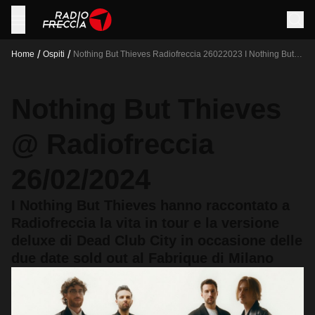
/
/
Home
Ospiti
Nothing But Thieves Radiofreccia 26022023 I Nothing But
Thieves Hanno Raccontato A Radiofreccia La Vita In Tour E
La Versione Deluxe Di Dead Club City In Occasione Delle
Due Date Sold Out Al Fabrique Di Milano
Nothing But Thieves
@ Radiofreccia
26/02/2024
I Nothing But Thieves hanno raccontato a
Radiofreccia la vita in tour e la versione
deluxe di Dead Club City in occasione delle
due date sold out al Fabrique di Milano