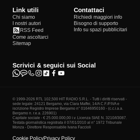
Link utili
Contattaci
Chi siamo
Richiedi maggiori info
I nostri autori
Bisogno di supporto
Info su spazi pubblicitari
RSS Feed
Come ascoltarci
Sitemap
Scrivici & seguici sui Social
© 1999-2026 RTL 102,500 HIT RADIO S.R.L. - Tutti i diritti riservati -
sede legale: 24121 Bergamo, via Clara Maffei, 14/A C.F./P.IVA e
iscrizione Registro Imprese Bergamo n° 01646950160 - (c.c.i.a.a.
Bergamo n. r.e.a. 226901)
Capitale sociale - € 25.000.000,00 i.v. Licenza SIAE N. 3210/I/3087.
Testata giornalistica registrata il 07/01/2010 al n° 1972 Tribunale
Monza - Direttore Responsabile Ivana Faccioli
Cookie Policy
Privacy Policy