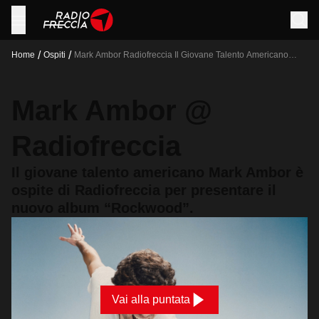
/
/
Home
Ospiti
Mark Ambor Radiofreccia Il Giovane Talento Americano
Mark Ambor E Ospite Di Radiofreccia Per Presentare Il
Nuovo Album Rockwood
Mark Ambor @
Radiofreccia
Il giovane talento americano Mark Ambor è
ospite di Radiofreccia per presentare il
nuovo album “Rockwood”.
Vai alla puntata