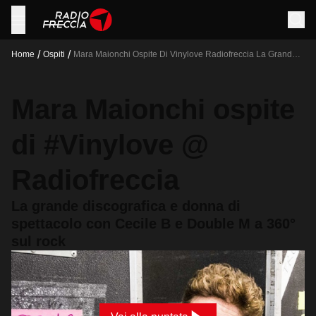
/
/
Home
Ospiti
Mara Maionchi Ospite Di Vinylove Radiofreccia La Grande
Discografica E Donna Di Spettacolo Con Cecile B E Double
M A 360 Sul Rock
Mara Maionchi ospite
di #Vinylove @
Radiofreccia
La grande discografica e donna di
spettacolo con Cecile B e Double M a 360°
sul rock