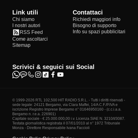
Link utili
Contattaci
Chi siamo
Richiedi maggiori info
I nostri autori
Bisogno di supporto
Info su spazi pubblicitari
RSS Feed
Come ascoltarci
Sitemap
Scrivici & seguici sui Social
© 1999-2026 RTL 102,500 HIT RADIO S.R.L. - Tutti i diritti riservati -
sede legale: 24121 Bergamo, via Clara Maffei, 14/A C.F./P.IVA e
iscrizione Registro Imprese Bergamo n° 01646950160 - (c.c.i.a.a.
Bergamo n. r.e.a. 226901)
Capitale sociale - € 25.000.000,00 i.v. Licenza SIAE N. 3210/I/3087.
Testata giornalistica registrata il 07/01/2010 al n° 1972 Tribunale
Monza - Direttore Responsabile Ivana Faccioli