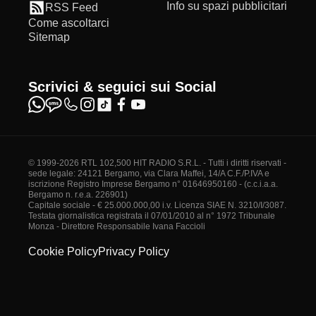
Info su spazi pubblicitari
RSS Feed
Come ascoltarci
Sitemap
Scrivici & seguici sui Social
© 1999-2026 RTL 102,500 HIT RADIO S.R.L. - Tutti i diritti riservati -
sede legale: 24121 Bergamo, via Clara Maffei, 14/A C.F./P.IVA e
iscrizione Registro Imprese Bergamo n° 01646950160 - (c.c.i.a.a.
Bergamo n. r.e.a. 226901)
Capitale sociale - € 25.000.000,00 i.v. Licenza SIAE N. 3210/I/3087.
Testata giornalistica registrata il 07/01/2010 al n° 1972 Tribunale
Monza - Direttore Responsabile Ivana Faccioli
Cookie Policy
Privacy Policy