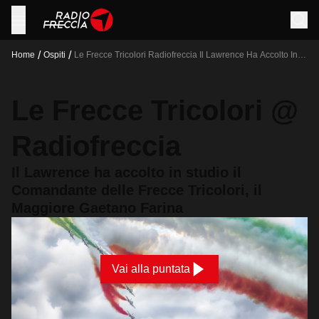
/
/
Home
Ospiti
Le Frecce Tricolori Radiofreccia Il Lawrence Ha Accolto In
Studio Il Comandante Delle Frecce Tricolori Il Maggiore
Gaetano Farina
Le Frecce Tricolori @
Radiofreccia
Il Lawrence ha accolto in studio il
Comandante delle Frecce Tricolori, il
Maggiore Gaetano Farina
Vai alla puntata