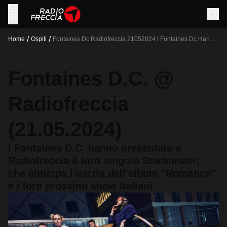
/
/
Home
Ospiti
Fontaines Dc Radiofreccia 21052024 I Fontaines Dc Hanno
Presentato A Radiofreccia Il Loro Singolo Starburster Che
Anticipa L Uscita Dell Album Romance E I Loro Prossimi
Show Italiani
Fontaines D.C. @
Radiofreccia
(21.05.2024)
I Fontaines D.C. hanno presentato a
Radiofreccia il loro singolo Starburster,
che anticipa l'uscita dell'album "Romance"
e i loro prossimi show italiani