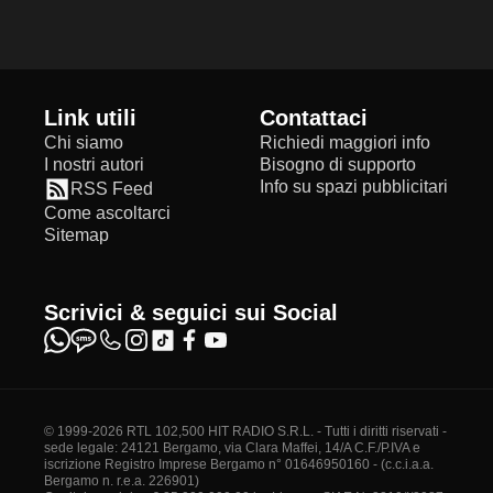
Link utili
Contattaci
Chi siamo
Richiedi maggiori info
I nostri autori
Bisogno di supporto
Info su spazi pubblicitari
RSS Feed
Come ascoltarci
Sitemap
Scrivici & seguici sui Social
© 1999-2026 RTL 102,500 HIT RADIO S.R.L. - Tutti i diritti riservati -
sede legale: 24121 Bergamo, via Clara Maffei, 14/A C.F./P.IVA e
iscrizione Registro Imprese Bergamo n° 01646950160 - (c.c.i.a.a.
Bergamo n. r.e.a. 226901)