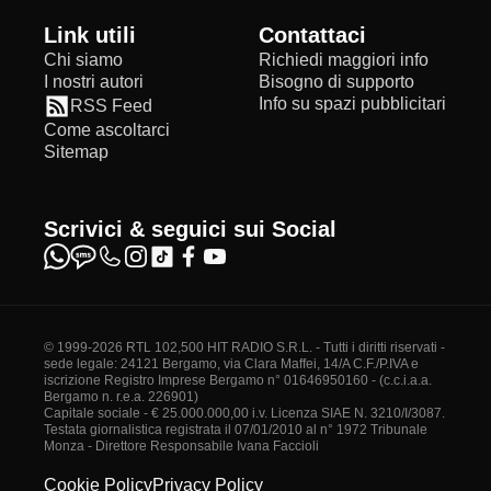
Link utili
Contattaci
Chi siamo
Richiedi maggiori info
I nostri autori
Bisogno di supporto
Info su spazi pubblicitari
RSS Feed
Come ascoltarci
Sitemap
Scrivici & seguici sui Social
© 1999-2026 RTL 102,500 HIT RADIO S.R.L. - Tutti i diritti riservati -
sede legale: 24121 Bergamo, via Clara Maffei, 14/A C.F./P.IVA e
iscrizione Registro Imprese Bergamo n° 01646950160 - (c.c.i.a.a.
Bergamo n. r.e.a. 226901)
Capitale sociale - € 25.000.000,00 i.v. Licenza SIAE N. 3210/I/3087.
Testata giornalistica registrata il 07/01/2010 al n° 1972 Tribunale
Monza - Direttore Responsabile Ivana Faccioli
Cookie Policy
Privacy Policy