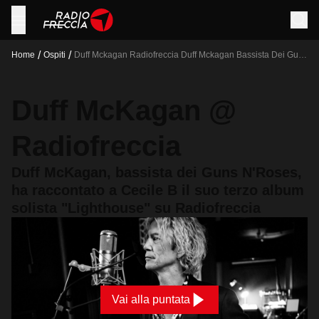
/
/
Home
Ospiti
Duff Mckagan Radiofreccia Duff Mckagan Bassista Dei Guns
N Roses Ha Raccontato A Cecile B Il Suo Terzo Album
Solista Lighthouse Su Radiofreccia
Duff McKagan @
Radiofreccia
Duff McKagan, bassista dei Guns N'Roses,
ha raccontato a Cecile B il suo terzo album
solista "Lighthouse" su Radiofreccia
Vai alla puntata