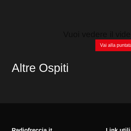
Vuoi vedere il vid
Vai alla puntat
Altre Ospiti
radiofreccia.it
Link utili