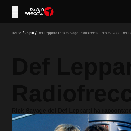
/
/
Home
Ospiti
Def Leppard Rick Savage Radiofreccia Rick Savage Dei De
Def Leppa
Radiofrecc
Rick Savage dei Def Leppard ha raccontato 