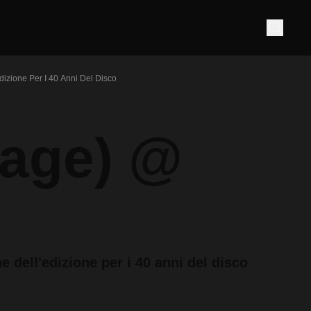
izione Per I 40 Anni Del Disco
vage) @
 dell'edizione per i 40 anni del disco