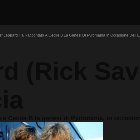
f Leppard Ha Raccontato A Cecile B La Genesi Di Pyromania In Occasione Dell Ed
rd (Rick Sa
ia
a Cecile B la genesi di Pyromania, in occasione