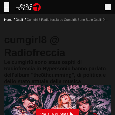
/
/
Home
Ospiti
Cumgirli8 Radiofreccia Le Cumgirl8 Sono State Ospiti Di
Radiofreccia In Hypersonic Hanno Parlato Dell Album
The8thcumming Di Politica E Dello Stato Attuale Della
Musica
cumgirl8 @
Radiofreccia
Le cumgirl8 sono state ospiti di
Radiofreccia in Hypersonic hanno parlato
dell'album "the8thcumming", di politica e
dello stato attuale della musica
Vai alla puntata