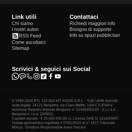
Link utili
Contattaci
Chi siamo
Richiedi maggiori info
I nostri autori
Bisogno di supporto
Info su spazi pubblicitari
RSS Feed
Come ascoltarci
Sitemap
Scrivici & seguici sui Social
© 1999-2026 RTL 102,500 HIT RADIO S.R.L. - Tutti i diritti riservati -
sede legale: 24121 Bergamo, via Clara Maffei, 14/A C.F./P.IVA e
iscrizione Registro Imprese Bergamo n° 01646950160 - (c.c.i.a.a.
Bergamo n. r.e.a. 226901)
Capitale sociale - € 25.000.000,00 i.v. Licenza SIAE N. 3210/I/3087.
Testata giornalistica registrata il 07/01/2010 al n° 1972 Tribunale
Monza - Direttore Responsabile Ivana Faccioli