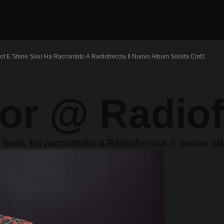
not E Stone Sour Ha Raccontato A Radiofreccia Il Nuovo Album Solista Cmf2
or @ Radiof
 Sour, ha raccontato a Radiofreccia il nuovo a