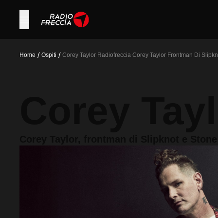
/
/
Home
Ospiti
Corey Taylor Radiofreccia Corey Taylor Frontman Di Slipk
Corey Tayl
Corey Taylor, frontman di Slipknot e Stone