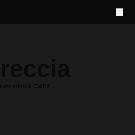
reccia
lbum solista CMF2