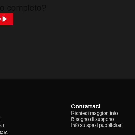
eo completo?
a
Contattaci
Richiedi maggiori info
i
Bisogno di supporto
Info su spazi pubblicitari
ed
arci