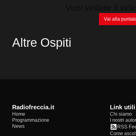
Vuoi vedere il vid
Vai alla puntat
Altre Ospiti
radiofreccia.it
Link utili
Home
Chi siamo
Programmazione
I nostri autor
News
RSS Fe
Come ascolt