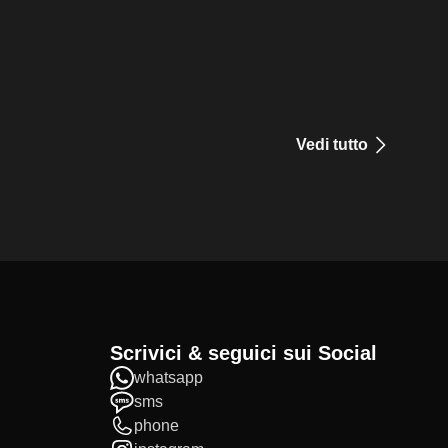
Vedi tutto
Scrivici & seguici sui Social
whatsapp
sms
phone