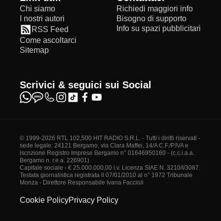
Chi siamo
Richiedi maggiori info
I nostri autori
Bisogno di supporto
Info su spazi pubblicitari
RSS Feed
Come ascoltarci
Sitemap
Scrivici & seguici sui Social
© 1999-2026 RTL 102,500 HIT RADIO S.R.L. - Tutti i diritti riservati -
sede legale: 24121 Bergamo, via Clara Maffei, 14/A C.F./P.IVA e
iscrizione Registro Imprese Bergamo n° 01646950160 - (c.c.i.a.a.
Bergamo n. r.e.a. 226901)
Capitale sociale - € 25.000.000,00 i.v. Licenza SIAE N. 3210/I/3087.
Testata giornalistica registrata il 07/01/2010 al n° 1972 Tribunale
Monza - Direttore Responsabile Ivana Faccioli
Cookie Policy
Privacy Policy