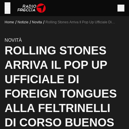
/
/
/
Home
Notizie
Novita
Rolling Stones Arriva Il Pop Up Ufficiale Di
Foreign Tongues Alla Feltrinelli Di Corso Buenos
Aires 33 A Milano Dal 10 Al 16 Luglio
NOVITÀ
ROLLING STONES
ARRIVA IL POP UP
UFFICIALE DI
FOREIGN TONGUES
ALLA FELTRINELLI
DI CORSO BUENOS