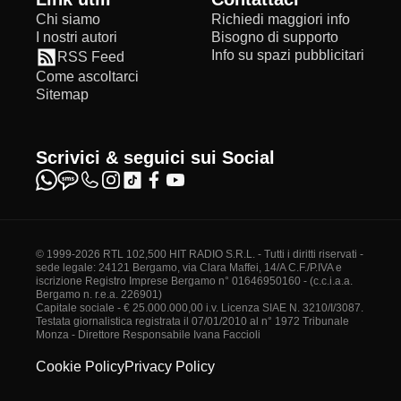
Chi siamo
Richiedi maggiori info
I nostri autori
Bisogno di supporto
Info su spazi pubblicitari
RSS Feed
Come ascoltarci
Sitemap
Scrivici & seguici sui Social
© 1999-2026 RTL 102,500 HIT RADIO S.R.L. - Tutti i diritti riservati -
sede legale: 24121 Bergamo, via Clara Maffei, 14/A C.F./P.IVA e
iscrizione Registro Imprese Bergamo n° 01646950160 - (c.c.i.a.a.
Bergamo n. r.e.a. 226901)
Capitale sociale - € 25.000.000,00 i.v. Licenza SIAE N. 3210/I/3087.
Testata giornalistica registrata il 07/01/2010 al n° 1972 Tribunale
Monza - Direttore Responsabile Ivana Faccioli
Cookie Policy
Privacy Policy