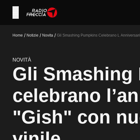
/
/
/
Home
Notizie
Novita
Gli Smashing Pumpkins Celebrano L Anniversario
NOVITÀ
Gli Smashing
celebrano l’an
"Gish" con nu
vinile