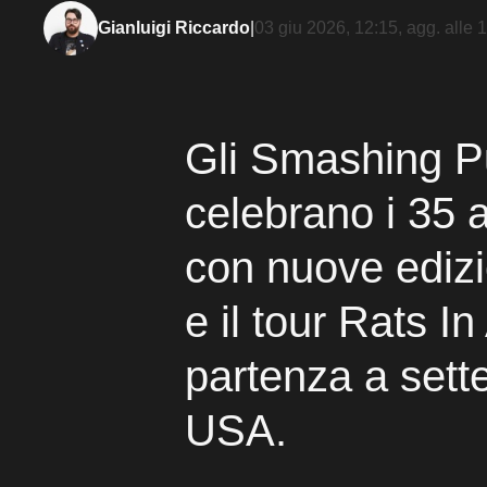
Gianluigi Riccardo
|
03 giu 2026, 12:15
, agg. alle
1
Gli Smashing 
celebrano i 35 
con nuove edizio
e il tour Rats I
partenza a sett
USA.