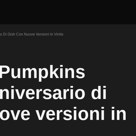
 Di Gish Con Nuove Versioni In Vinile
 Pumpkins
niversario di
ove versioni in