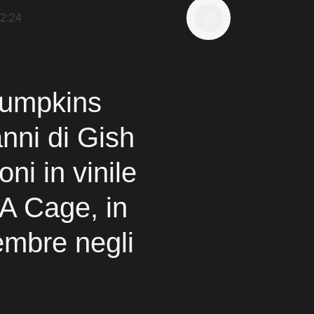
2:24
Pumpkins
anni di Gish
ni in vinile
n A Cage, in
embre negli