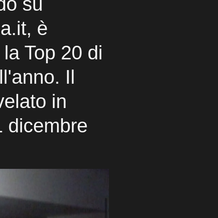
do su
.it, è
 la Top 20 di
l'anno. Il
velato in
21 dicembre