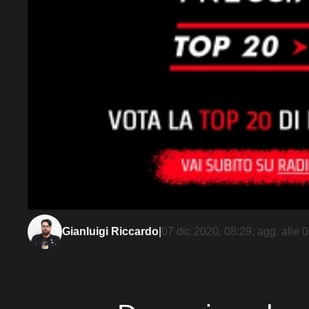
Gianluigi Riccardo
|
07 dic 2020, 08:29
, agg. alle
0