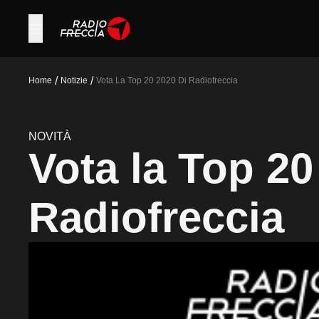
/
/
Home
Notizie
Vota La Top 20 2020 Di Radiofreccia
NOVITÀ
Vota la Top 20
Radiofreccia